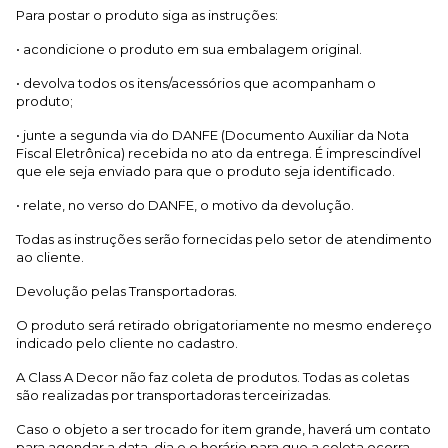
Para postar o produto siga as instruções:
• acondicione o produto em sua embalagem original.
• devolva todos os itens/acessórios que acompanham o
produto;
• junte a segunda via do DANFE (Documento Auxiliar da Nota
Fiscal Eletrônica) recebida no ato da entrega. É imprescindível
que ele seja enviado para que o produto seja identificado.
• relate, no verso do DANFE, o motivo da devolução.
Todas as instruções serão fornecidas pelo setor de atendimento
ao cliente.
Devolução pelas Transportadoras.
O produto será retirado obrigatoriamente no mesmo endereço
indicado pelo cliente no cadastro.
A Class A Decor não faz coleta de produtos. Todas as coletas
são realizadas por transportadoras terceirizadas.
Caso o objeto a ser trocado for item grande, haverá um contato
para agendar a data, dia e o horário para que a coleta ocorra.