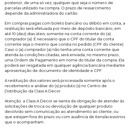
posterior, de uma só vez, qualquer que seja o número de
parcelas utilizado na compra. O prazo de ressarcimento
depende da administradora do cartão.
Em compras pagas com boleto bancário ou débito em conta, a
restituição será efetuada por meio de depósito bancário, em
até 10 (dez) dias úteis, somente na conta corrente do (a)
comprador (a). É necessário que o CPF do titular da conta
corrente seja o mesmo que consta no pedido (CPF do cliente).
Caso o (a) comprador (a) não tenha uma conta corrente que
atenda às condições citadas, será enviada, no mesmo prazo,
uma Ordem de Pagamento em nome do titular da compra. Ela
poderá ser resgatada em qualquer agência bancária mediante
apresentação de documento de identidade e CPF.
A restituição dos valores será processada somente após o
recebimento e análise do (s) produto (s) no Centro de
Distribuição da Class A Decor.
Atenção: a Class A Decor se isenta da obrigação de atender às
solicitações de troca ou devolução de qualquer produto
devolvido sem comunicação ao atendimento ao cliente, ou
que estejam fora do prazo ou com ausência de itens/acessórios
que o acompanham.