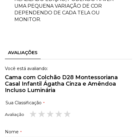
UMA PEQUENA VARIAÇÃO DE COR
DEPENDENDO DE CADA TELA OU
MONITOR.
AVALIAÇÕES
Você está avaliando:
Cama com Colchão D28 Montessoriana
Casal Infantil Ágatha Cinza e Amêndoa
Incluso Luminária
Sua Classificação
Avaliação
1
2
3
4
5
estrela
estrelas
estrelas
estrelas
estrelas
Nome