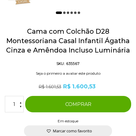
Saltar
para
Cama com Colchão D28
o
Montessoriana Casal Infantil Ágatha
início
da
Cinza e Amêndoa Incluso Luminária
Galeria
de
imagens
SKU
635567
Seja o primeiro a avaliar este produto
R$ 1.600,53
R$ 1.601,53
COMPRAR
Em estoque
Marcar como favorito