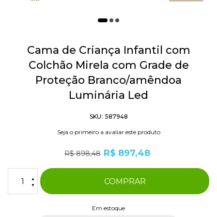
Saltar
para
Cama de Criança Infantil com
o
Colchão Mirela com Grade de
início
da
Proteção Branco/amêndoa
Galeria
de
Luminária Led
imagens
SKU
587948
Seja o primeiro a avaliar este produto
R$ 897,48
R$ 898,48
COMPRAR
Em estoque