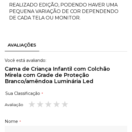
REALIZADO EDIÇÃO, PODENDO HAVER UMA
PEQUENA VARIAÇÃO DE COR DEPENDENDO
DE CADA TELA OU MONITOR.
AVALIAÇÕES
Você está avaliando:
Cama de Criança Infantil com Colchão
Mirela com Grade de Proteção
Branco/amêndoa Luminária Led
Sua Classificação
Avaliação
1
2
3
4
5
estrela
estrelas
estrelas
estrelas
estrelas
Nome